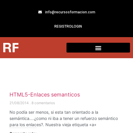
info@recursosformacion.com
REGISTRO
LOGIN
HTML5-Enlaces semanticos
21/08/2014
8 comentarios
No podía ser menos, si esta tan orientado a la
semántica….¿como ni iba a tener un refuerzo semántico
para los enlaces?. Nuestra vieja etiqueta «a»