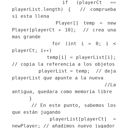
      if (playerCt == 
playerList.length) {  // comprueba 
si esta llena

         Player[] temp = new 
Player[playerCt + 10];  // crea una 
mas grande

         for (int i = 0; i < 
playerCt; i++)

           temp[i] = playerList[i];  
// copia la referencia a los objetos

         playerList = temp;  // deja 
playerList que apunte a la nueva

                             //La 
antigua, quedara como memoria libre

      }

      // En este punto, sabemos los 
que están jugando

      playerList[playerCt] = 
newPlayer; // añadimos nuevo jugador
