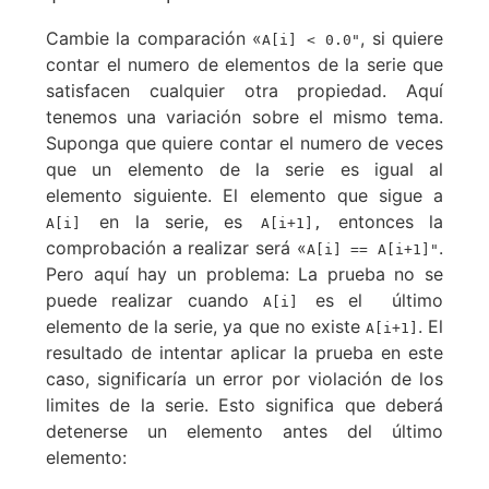
Cambie la comparación «
, si quiere
A[i] < 0.0"
contar el numero de elementos de la serie que
satisfacen cualquier otra propiedad. Aquí
tenemos una variación sobre el mismo tema.
Suponga que quiere contar el numero de veces
que un elemento de la serie es igual al
elemento siguiente. El elemento que sigue a
en la serie, es
entonces la
A[i]
A[i+1],
comprobación a realizar será «
.
A[i] == A[i+1]"
Pero aquí hay un problema: La prueba no se
puede realizar cuando
es el último
A[i]
elemento de la serie, ya que no existe
. El
A[i+1]
resultado de intentar aplicar la prueba en este
caso, significaría un error por violación de los
limites de la serie. Esto significa que deberá
detenerse un elemento antes del último
elemento: