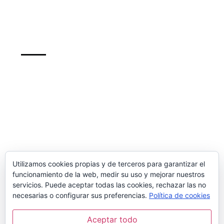
Support
info@recursosformacion.com
Política de cookies
Más sobre las cookies
Newsletter
inscribete para mantenerte al dia de nuestros
cursos y de las ofertas
Utilizamos cookies propias y de terceros para garantizar el
funcionamiento de la web, medir su uso y mejorar nuestros
servicios. Puede aceptar todas las cookies, rechazar las no
necesarias o configurar sus preferencias.
Política de cookies
Sign Up
Aceptar todo