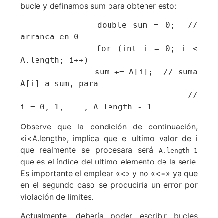
bucle y definamos sum para obtener esto:
            double sum = 0;  // 
arranca en 0

            for (int i = 0; i < 
A.length; i++)

               sum += A[i];  // suma 
A[i] a sum, para

                             //     
i = 0, 1, ..., A.length - 1
Observe que la condición de continuación,
«i<A.length», implica que el ultimo valor de i
que realmente se procesara será
A.length-1
que es el índice del ultimo elemento de la serie.
Es importante el emplear «<» y no «<=» ya que
en el segundo caso se produciría un error por
violación de limites.
Actualmente, debería poder escribir bucles