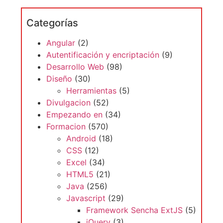
Angular
(2)
Autentificación y encriptación
(9)
Desarrollo Web
(98)
Diseño
(30)
Herramientas
(5)
Divulgacion
(52)
Empezando en
(34)
Formacion
(570)
Android
(18)
CSS
(12)
Excel
(34)
HTML5
(21)
Java
(256)
Javascript
(29)
Framework Sencha ExtJS
(5)
jQuery
(3)
NodeJs
(8)
React
(9)