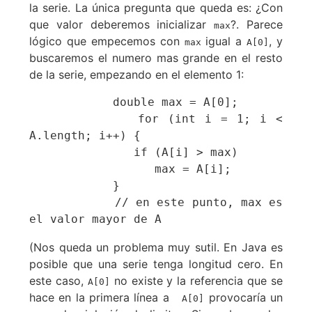
la serie. La única pregunta que queda es: ¿Con
que valor deberemos inicializar
?. Parece
max
lógico que empecemos con
igual a
, y
max
A[0]
buscaremos el numero mas grande en el resto
de la serie, empezando en el elemento 1:
            double max = A[0];

            for (int i = 1; i < 
A.length; i++) {

               if (A[i] > max)

                  max = A[i];

            }

            // en este punto, max es 
el valor mayor de A
(Nos queda un problema muy sutil. En Java es
posible que una serie tenga longitud cero. En
este caso,
no existe y la referencia que se
A[0]
hace en la primera línea a
provocaría un
A[0]