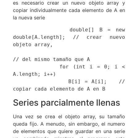
es necesario crear un nuevo objeto array y
copiar individualmente cada elemento de A en
la nueva serie
           double[] B = new 
double[A.length]; // crear nuevo 
objeto array,

// del mismo tamaño que A

           for (int i = 0; i < 
A.length; i++)

              B[i] = A[i];   // 
copiar cada elemento de A en B
Series parcialmente llenas
Una vez se crea el objeto array, su tamaño
queda fijo. A menudo, sin embargo, el numero
de elementos que quiere guardar en una serie