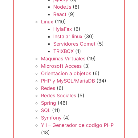
Linux
(110)
HylaFax
(6)
Instalar linux
(30)
Servidores Comet
(5)
TRIXBOX
(1)
Maquinas Virtuales
(19)
Microsoft Access
(3)
Orientacion a objetos
(6)
PHP y MySQL/MariaDB
(34)
Redes
(6)
Redes Sociales
(5)
Spring
(46)
SQL
(11)
Symfony
(4)
YII – Generador de codigo PHP
(18)
IA
(2)
Moodle
(1)