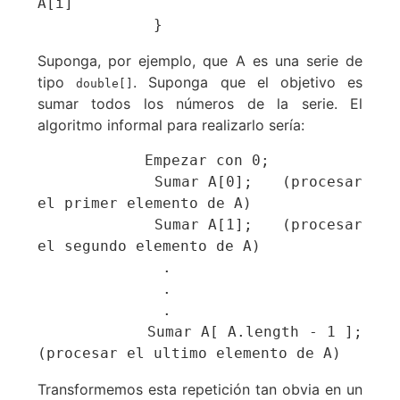
A[i]

             }
Suponga, por ejemplo, que A es una serie de
tipo
. Suponga que el objetivo es
double[]
sumar todos los números de la serie. El
algoritmo informal para realizarlo sería:
            Empezar con 0;

            Sumar A[0];   (procesar 
el primer elemento de A)

            Sumar A[1];   (procesar 
el segundo elemento de A)

              .

              .

              .

            Sumar A[ A.length - 1 ];   
(procesar el ultimo elemento de A)
Transformemos esta repetición tan obvia en un