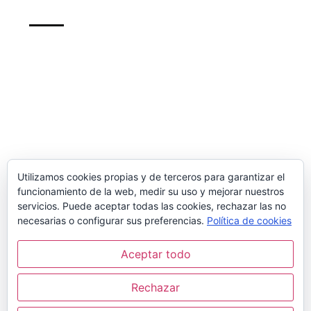
Support
info@recursosformacion.com
Política de cookies
Más sobre las cookies
Newsletter
Utilizamos cookies propias y de terceros para garantizar el
funcionamiento de la web, medir su uso y mejorar nuestros
inscribete para mantenerte al dia de nuestros
servicios. Puede aceptar todas las cookies, rechazar las no
cursos y de las ofertas
necesarias o configurar sus preferencias.
Política de cookies
Aceptar todo
Sign Up
Rechazar