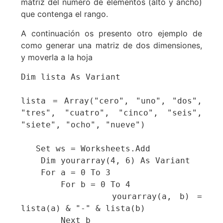
matriz del número de elementos (alto y ancho)
que contenga el rango.
A continuación os presento otro ejemplo de
como generar una matriz de dos dimensiones,
y moverla a la hoja
Dim lista As Variant

lista = Array("cero", "uno", "dos", 
"tres", "cuatro", "cinco", "seis", 
"siete", "ocho", "nueve")

   Set ws = Worksheets.Add

    Dim yourarray(4, 6) As Variant

    For a = 0 To 3

        For b = 0 To 4

            yourarray(a, b) = 
lista(a) & "-" & lista(b)

        Next b
