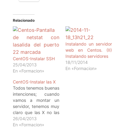
Relacionado
Instalando un servidor
web en Centos. (II)
Instalando servidores
CentOS-Instalar SSH
18/11/2014
25/04/2013
En «Formacion»
En «Formacion»
CentOS-Instalar las X
Todos tenemos buenas
intenciones; cuando
vamos a montar un
servidor, tenemos muy
claro que las X no las
necesitamos, para
26/04/2013
que, si lo vamos a
En «Formacion»
controlar de forma
remota... Pero la