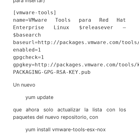
para insertar)
[vmware-tools]

name=VMware Tools para Red Hat 
Enterprise Linux $releasever – 
$basearch

baseurl=http://packages.vmware.com/tools/
enabled=1

gpgcheck=1

gpgkey=http://packages.vmware.com/tools/
PACKAGING-GPG-RSA-KEY.pub
Un nuevo
yum update
que ahora solo actualizar la lista con los
paquetes del nuevo repositorio, con
yum install vmware-tools-esx-nox