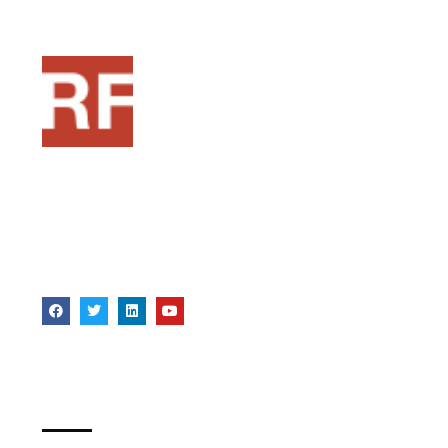
Pensado como una fuente de recursos para
formadores, si estas en ese mundo o te quieres
acercar a la formacion, este puede ser tu punto
de partida
Bibliografia