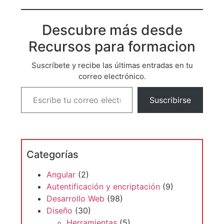
mayoria de las veces,
terminamos queriendo
Descubre más desde
utilizar el entorno
grafico; ya sea por
Recursos para formacion
pereza, ya sea porque
no nos…
Suscríbete y recibe las últimas entradas en tu
correo electrónico.
Suscribirse
Categorías
Angular
(2)
Autentificación y encriptación
(9)
Desarrollo Web
(98)
Diseño
(30)
Herramientas
(5)