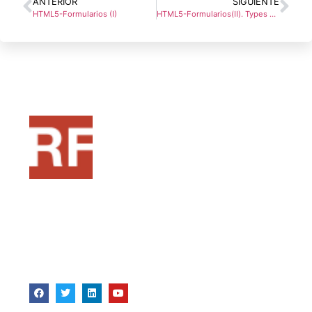
ANTERIOR
SIGUIENTE
HTML5-Formularios (I)
HTML5-Formularios(II). Types «de siempre»
Pensado como una fuente de recursos para
formadores, si estas en ese mundo o te quieres
acercar a la formacion, este puede ser tu punto
de partida