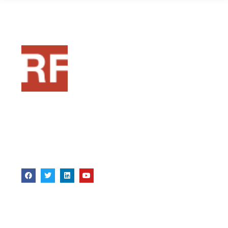
Pensado como una fuente de recursos para
formadores, si estas en ese mundo o te quieres
acercar a la formacion, este puede ser tu punto
de partida
Bibliografia