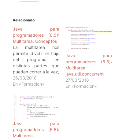
Relacionado
Java para
programadores (6.5):
Multitarea. Conceptos
La multitarea nos
permite dividir el flujo
Java para
del programa en
programadores (6.5):
distintas partes que
Multitarea.
pueden correr a la vez,
java.util.concurrent
de forma síncrona o
26/03/2018
27/03/2018
asíncrona. Podremos
En «Formacion»
En «Formacion»
aplicar la multitarea
cuando haya varias
acciones a realizar y
cada una sea
independiente de la
otra, de tal forma que
Java para
la realización de una,
programadores (6.5):
no…
Multitarea.