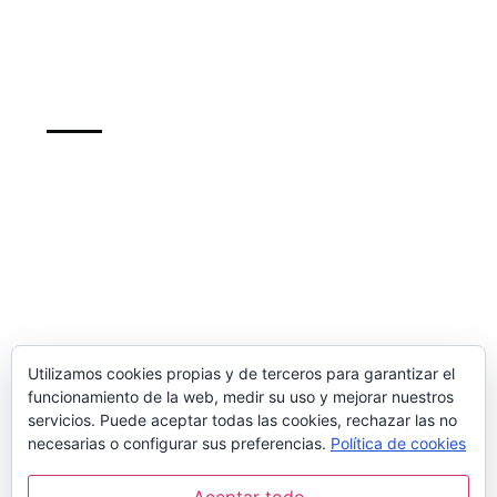
Sobre Hibernate
Support
info@recursosformacion.com
Política de cookies
Más sobre las cookies
Newsletter
Utilizamos cookies propias y de terceros para garantizar el
funcionamiento de la web, medir su uso y mejorar nuestros
inscribete para mantenerte al dia de nuestros
servicios. Puede aceptar todas las cookies, rechazar las no
cursos y de las ofertas
necesarias o configurar sus preferencias.
Política de cookies
Aceptar todo