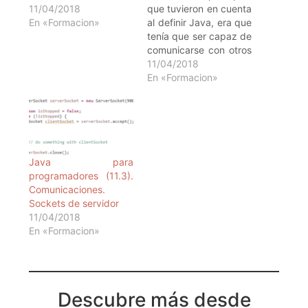
11/04/2018
que tuvieron en cuenta
En «Formacion»
al definir Java, era que
tenía que ser capaz de
comunicarse con otros
ordenadores, en este
11/04/2018
apartado revisaremos
En «Formacion»
cómo podemos hacer
que dos procesos
intercambien
información por medio
de puertos de
comunicación. Durante
Java para
este trabajo,
programadores (11.3).
consideraremos,
Comunicaciones.
básicamente,el trabajo
Sockets de servidor
con sockets, dejando
11/04/2018
un…
En «Formacion»
Descubre más desde