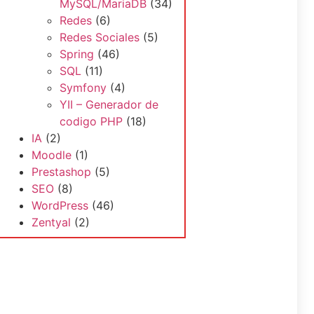
MySQL/MariaDB
(34)
Redes
(6)
Redes Sociales
(5)
Spring
(46)
SQL
(11)
Symfony
(4)
YII – Generador de
codigo PHP
(18)
IA
(2)
Moodle
(1)
Prestashop
(5)
SEO
(8)
WordPress
(46)
Zentyal
(2)