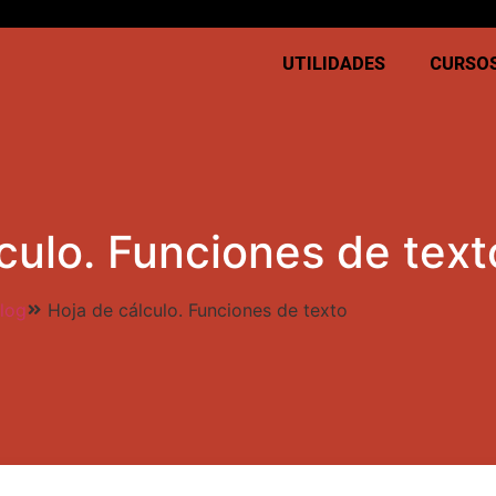
Ends
y A New Student Discount All 55,000 Courses on sale for Only $12.99
UTILIDADES
CURSO
culo. Funciones de text
log
Hoja de cálculo. Funciones de texto