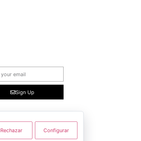
etter
ete para mantenerte al dia
tros cursos y de las
Sign Up
Rechazar
Configurar