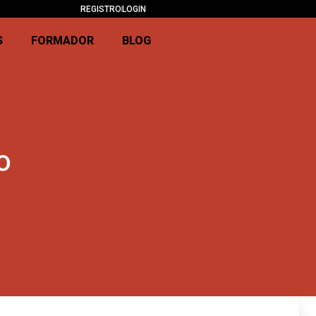
 in 05h 23m 49s
REGISTRO
LOGIN
S
FORMADOR
BLOG
o