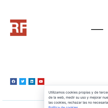
Bibliog
Sobre An
Pensado como una fuente de
Sobre Wo
recursos para formadores, si estas
Sobre S
en ese mundo o te quieres acercar
Sobre H
a la formacion, este puede ser tu
Sobre Hi
punto de partida
Utilizamos cookies propias y de terce
de la web, medir su uso y mejorar nue
las cookies, rechazar las no necesaria
Cop
Política de cookies