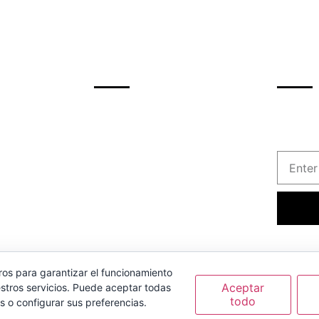
rafia
Support
Newsl
inscrib
droid
info@recursosformacion.com
de nues
ofertas
rdpress
Política de cookies
QL
Más sobre las cookies
TML5
bernate
ros para garantizar el funcionamiento
Aceptar
stros servicios. Puede aceptar todas
todo
s o configurar sus preferencias.
yright © 2022 Recursos Formación.