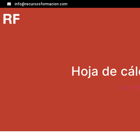
Enjo
info@recursosformacion.com
Hoja de cál
Inicio
B