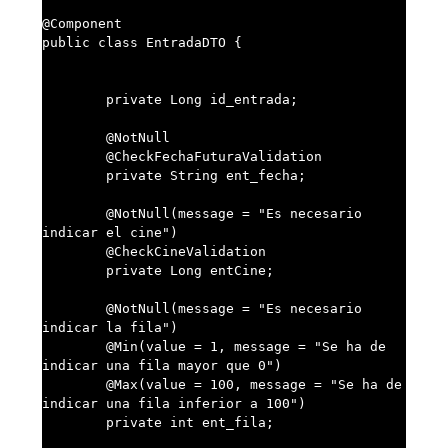
@Component

public class EntradaDTO {

	private Long id_entrada;

	@NotNull

	@CheckFechaFuturaValidation

	private String ent_fecha;

	@NotNull(message = "Es necesario 
indicar el cine")

	@CheckCineValidation

	private Long entCine;

	@NotNull(message = "Es necesario 
indicar la fila")

	@Min(value = 1, message = "Se ha de 
indicar una fila mayor que 0")

        @Max(value = 100, message = "Se ha de 
indicar una fila inferior a 100")

	private int ent_fila;
