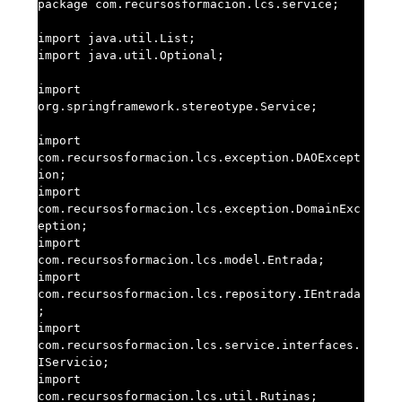
package com.recursosformacion.lcs.service;

import java.util.List;

import java.util.Optional;

import 
org.springframework.stereotype.Service;

import 
com.recursosformacion.lcs.exception.DAOExcept
ion;

import 
com.recursosformacion.lcs.exception.DomainExc
eption;

import 
com.recursosformacion.lcs.model.Entrada;

import 
com.recursosformacion.lcs.repository.IEntrada
;

import 
com.recursosformacion.lcs.service.interfaces.
IServicio;

import 
com.recursosformacion.lcs.util.Rutinas;
