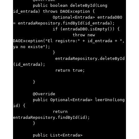
	public boolean deleteById(Long 
id_entrada) throws DAOException {

		Optional<Entrada> entradaDBO 
= entradaRepository.findById(id_entrada);

		if (entradaDBO.isEmpty()) {

			throw new 
DAOException("El registro:" + id_entrada + ", 
ya no existe");

		}

		 entradaRepository.deleteById
(id_entrada);

		 return true;

	}

	@Override

	public Optional<Entrada> leerUno(Long 
id) {

		return 
entradaRepository.findById(id);		

	}

	public List<Entrada> 