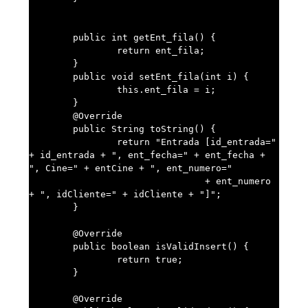
	public int getEnt_fila() {

		return ent_fila;

	}

	public void setEnt_fila(int i) {

		this.ent_fila = i;

	}

	@Override

	public String toString() {

		return "Entrada [id_entrada=" 
+ id_entrada + ", ent_fecha=" + ent_fecha + 
", Cine=" + entCine + ", ent_numero="

				+ ent_numero 
+ ", idCliente=" + idCliente + "]";

	}

	@Override

	public boolean isValidInsert() {

		return true;

	}

	@Override
