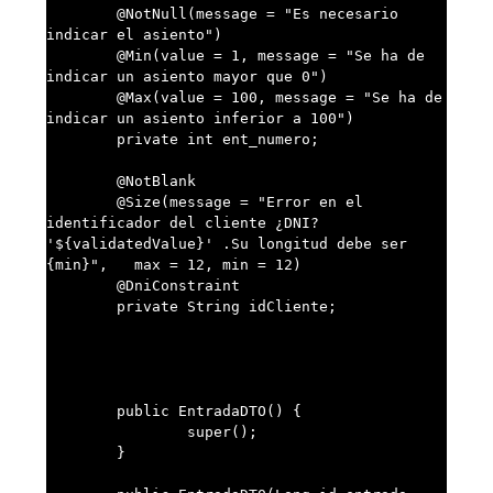
	@NotNull(message = "Es necesario 
indicar el asiento")

	@Min(value = 1, message = "Se ha de 
indicar un asiento mayor que 0")

        @Max(value = 100, message = "Se ha de 
indicar un asiento inferior a 100")

	private int ent_numero;

	@NotBlank

	@Size(message = "Error en el 
identificador del cliente ¿DNI? 
'${validatedValue}' .Su longitud debe ser 
{min}",	  max = 12, min = 12)

	@DniConstraint

	private String idCliente;

	public EntradaDTO() {

		super();

	}
