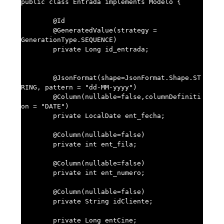
public class Entrada implements Modelo {

	@Id

	@GeneratedValue(strategy = 
GenerationType.SEQUENCE)

	private Long id_entrada;

	@JsonFormat(shape=JsonFormat.Shape.ST
RING, pattern = "dd-MM-yyyy")

	@Column(nullable=false,columnDefiniti
on = "DATE")

	private LocalDate ent_fecha;

	@Column(nullable=false)

	private int ent_fila;

	@Column(nullable=false)

	private int ent_numero;

	@Column(nullable=false)

	private String idCliente;

	private Long entCine;
