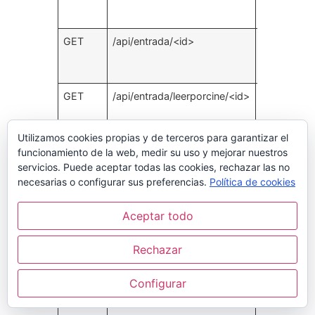
todas la
entradas
GET
/api/entrada/<id>
Devuelve l
entrada
indicada
GET
/api/entrada/leerporcine/<id>
Devuelve
todas l
entradas
Utilizamos cookies propias y de terceros para garantizar el
del cine id
funcionamiento de la web, medir su uso y mejorar nuestros
GET
/api/entrada/leerporid/<id>
Devuelve
servicios. Puede aceptar todas las cookies, rechazar las no
todas la
necesarias o configurar sus preferencias.
Política de cookies
entradas d
un Id d
Aceptar todo
cliente
Rechazar
POST
/api/entrada
Espera lo
datos de l
entrada e
Configurar
el cuerp
(JSON) y l