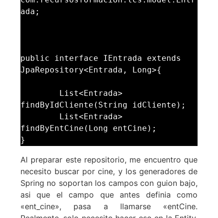
ada;

public interface IEntrada extends 
JpaRepository<Entrada, Long>{

	List<Entrada> 
findByIdCliente(String idCliente);

        List<Entrada> 
findByEntCine(Long entCine);

Al preparar este repositorio, me encuentro que
necesito buscar por cine, y los generadores de
Spring no soportan los campos con guion bajo,
asi que el campo que antes definia como
«ent_cine», pasa a llamarse «entCine.
Realmente, solo necesito hacer eso en la Entity,