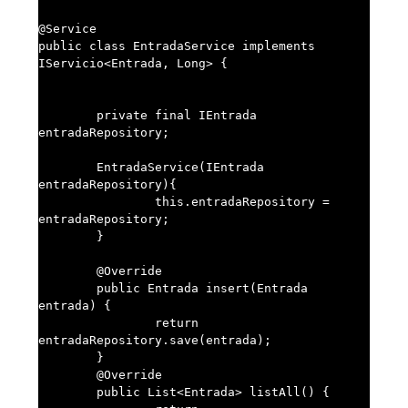
@Service

public class EntradaService implements 
IServicio<Entrada, Long> {

	private final IEntrada 
entradaRepository;

	EntradaService(IEntrada 
entradaRepository){

		this.entradaRepository = 
entradaRepository;

	}

	@Override

	public Entrada insert(Entrada 
entrada) {

		return 
entradaRepository.save(entrada);

	}

	@Override

	public List<Entrada> listAll() {
