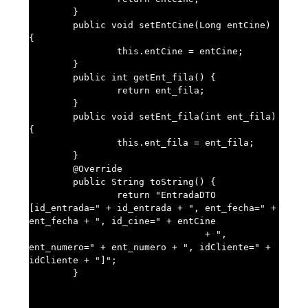
	}

	public void setEntCine(Long entCine) 
{

		this.entCine = entCine;

	}

	public int getEnt_fila() {

		return ent_fila;

	}

	public void setEnt_fila(int ent_fila) 
{

		this.ent_fila = ent_fila;

	}

	@Override

	public String toString() {

		return "EntradaDTO 
[id_entrada=" + id_entrada + ", ent_fecha=" + 
ent_fecha + ", id_cine=" + entCine

				+ ", 
ent_numero=" + ent_numero + ", idCliente=" + 
idCliente + "]";

	}
