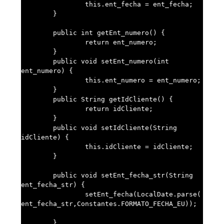
		this.ent_fecha = ent_fecha;

	}

	public int getEnt_numero() {

		return ent_numero;

	}

	public void setEnt_numero(int 
ent_numero) {

		this.ent_numero = ent_numero;

	}

	public String getIdCliente() {

		return idCliente;

	}

	public void setIdCliente(String 
idCliente) {

		this.idCliente = idCliente;

	}

	public void setEnt_fecha_str(String 
ent_fecha_str) {		

		setEnt_fecha(LocalDate.parse(
ent_fecha_str,Constantes.FORMATO_FECHA_EU));	
	}
