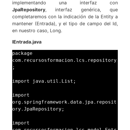
implementando una interfaz con
JpaRepository
, interfaz genérica, que
completaremos con la indicación de la Entity a
mantener (Entrada), y el tipo de campo del Id,
en nuestro caso, Long.
IEntrada.java
package 
com.recursosformacion.lcs.repository
;

import java.util.List;

import 
org.springframework.data.jpa.reposit
ory.JpaRepository;

import 
com.recursosformacion.lcs.model.Entr