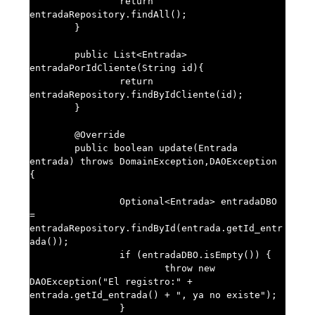
		return  
entradaRepository.findAll();

	}

	public List<Entrada> 
entradaPorIdCliente(String id){

		return 
entradaRepository.findByIdCliente(id);

	}

	@Override

	public boolean update(Entrada 
entrada) throws DomainException,DAOException 
{

		Optional<Entrada> entradaDBO 
= 
entradaRepository.findById(entrada.getId_entr
ada());

		if (entradaDBO.isEmpty()) {

			throw new 
DAOException("El registro:" + 
entrada.getId_entrada() + ", ya no existe");

		}
