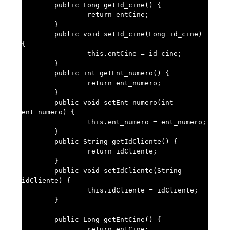
	public Long getId_cine() {

		return entCine;

	}

	public void setId_cine(Long id_cine) 
{

		this.entCine = id_cine;

	}

	public int getEnt_numero() {

		return ent_numero;

	}

	public void setEnt_numero(int 
ent_numero) {

		this.ent_numero = ent_numero;

	}

	public String getIdCliente() {

		return idCliente;

	}

	public void setIdCliente(String 
idCliente) {

		this.idCliente = idCliente;

	}

	public Long getEntCine() {

		return entCine;
