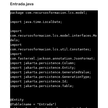
Entrada.java
package com.recursosformacion.lcs.model;

import java.time.LocalDate;

import 
com.recursosformacion.lcs.model.interfaces.Mo
delo;

import 
com.recursosformacion.lcs.util.Constantes;

import 
com.fasterxml.jackson.annotation.JsonFormat;

import jakarta.persistence.Column;

import jakarta.persistence.Entity;

import jakarta.persistence.GeneratedValue;

import jakarta.persistence.GenerationType;

import jakarta.persistence.Id;

import jakarta.persistence.Table;

@Entity

@Table(name = "Entrada")
