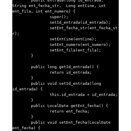
	public Entrada(long id_entrada, 
String ent_fecha_str,  Long entCine, int 
ent_fila, int ent_numero) {

		super();

		setId_entrada(id_entrada);

		setEnt_fecha_str(ent_fecha_st
r);

		setEntCine(entCine);

		setEnt_numero(ent_numero);

		setEnt_fila(ent_fila);

	}

	public long getId_entrada() {

		return id_entrada;

	}

	public void setId_entrada(long 
id_entrada) {

		this.id_entrada = id_entrada;

	}

	public LocalDate getEnt_fecha() {

		return ent_fecha;

	}

	public void setEnt_fecha(LocalDate 
ent_fecha) {
