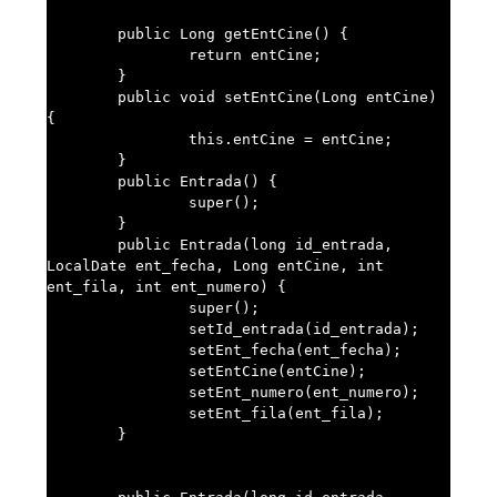
	public Long getEntCine() {

		return entCine;

	}

	public void setEntCine(Long entCine) 
{

		this.entCine = entCine;

	}

	public Entrada() {

		super();

	}

	public Entrada(long id_entrada, 
LocalDate ent_fecha, Long entCine, int 
ent_fila, int ent_numero) {

		super();

		setId_entrada(id_entrada);

		setEnt_fecha(ent_fecha);

		setEntCine(entCine);

		setEnt_numero(ent_numero);

		setEnt_fila(ent_fila);

	}
