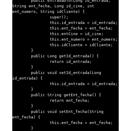
	public EntradaDTO(Long id_entrada, 
String ent_fecha, Long id_cine, int 
ent_numero, String idCliente) {

		super();

		this.id_entrada = id_entrada;

		this.ent_fecha = ent_fecha;

		this.entCine = id_cine;

		this.ent_numero = ent_numero;

		this.idCliente = idCliente;

	}

	public Long getId_entrada() {

		return id_entrada;

	}

	public void setId_entrada(Long 
id_entrada) {

		this.id_entrada = id_entrada;

	}

	public String getEnt_fecha() {

		return ent_fecha;

	}

	public void setEnt_fecha(String 
ent_fecha) {

		this.ent_fecha = ent_fecha;

	}
