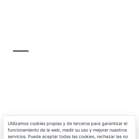
Sobre HTML5
Sobre Hibernate
Support
info@recursosformacion.com
Política de cookies
Más sobre las cookies
Newsletter
Utilizamos cookies propias y de terceros para garantizar el
inscribete para mantenerte al dia de nuestros
funcionamiento de la web, medir su uso y mejorar nuestros
cursos y de las ofertas
servicios. Puede aceptar todas las cookies, rechazar las no