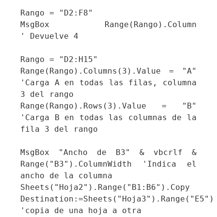
Rango = "D2:F8"

MsgBox Range(Rango).Column              
' Devuelve 4

Rango = "D2:H15"

Range(Rango).Columns(3).Value = "A"      
'Carga A en todas las filas, columna 
3 del rango

Range(Rango).Rows(3).Value = "B"         
'Carga B en todas las columnas de la 
fila 3 del rango

MsgBox "Ancho de B3" & vbcrlf & 
Range("B3").ColumnWidth 'Indica el 
ancho de la columna

Sheets("Hoja2").Range("B1:B6").Copy 
Destination:=Sheets("Hoja3").Range("E5") 
'copia de una hoja a otra