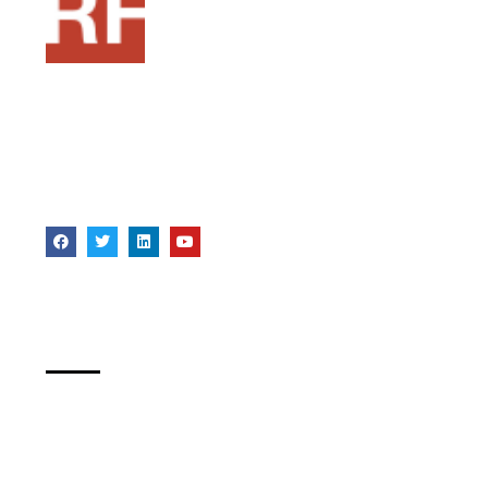
Pensado como una fuente de recursos para
formadores, si estas en ese mundo o te quieres
acercar a la formacion, este puede ser tu punto
de partida
Bibliografia
Sobre Android
Sobre Wordpress
Sobre SQL