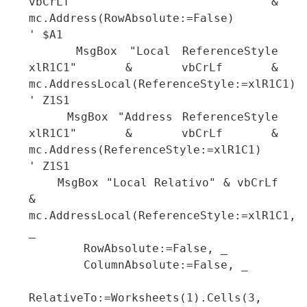
vbCrLf & 
mc.Address(RowAbsolute:=False)      
' $A1

    MsgBox "Local ReferenceStyle 
xlR1C1" & vbCrLf & 
mc.AddressLocal(ReferenceStyle:=xlR1C1)  
' Z1S1

    MsgBox "Address ReferenceStyle 
xlR1C1" & vbCrLf & 
mc.Address(ReferenceStyle:=xlR1C1)  
' Z1S1

    MsgBox "Local Relativo" & vbCrLf 
& 
mc.AddressLocal(ReferenceStyle:=xlR1C1, 
_

        RowAbsolute:=False, _

        ColumnAbsolute:=False, _

RelativeTo:=Worksheets(1).Cells(3, 