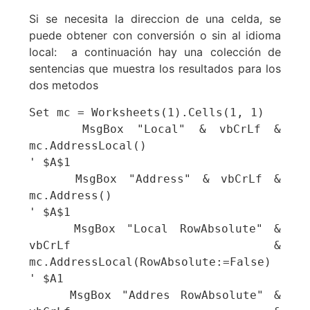
Si se necesita la direccion de una celda, se
puede obtener con conversión o sin al idioma
local: a continuación hay una colección de
sentencias que muestra los resultados para los
dos metodos
Set mc = Worksheets(1).Cells(1, 1)

    MsgBox "Local" & vbCrLf & 
mc.AddressLocal()                         
' $A$1

    MsgBox "Address" & vbCrLf & 
mc.Address()                         
' $A$1

    MsgBox "Local RowAbsolute" & 
vbCrLf & 
mc.AddressLocal(RowAbsolute:=False)      
' $A1

    MsgBox "Addres RowAbsolute" & 