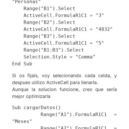
"Personas"

    Range("B1").Select

    ActiveCell.FormulaR1C1 = "3"

    Range("B2").Select

    ActiveCell.FormulaR1C1 = "4832"

    Range("B3").Select

    ActiveCell.FormulaR1C1 = "5"

    Range("B1:B3").Select

    Selection.Style = "Comma"

End Sub
Si os fijais, voy selecionando cada celda, y
despues utilizo ActiveCell para llenarla.
Aunque la solucion funcione, creo que sería
mejor optimizarla
Sub cargarDatos()

    Range("A1").FormulaR1C1 = 
"Meses"

    Range("A2").FormulaR1C1 = 