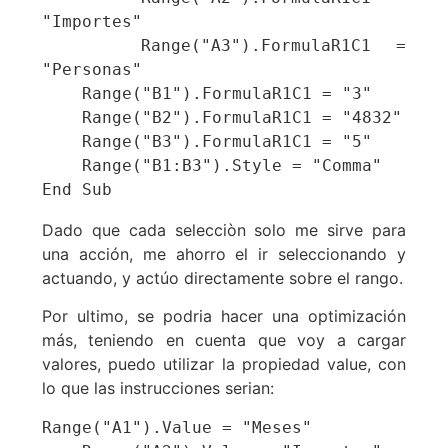
"Importes"

    Range("A3").FormulaR1C1 = 
"Personas"

    Range("B1").FormulaR1C1 = "3"

    Range("B2").FormulaR1C1 = "4832"

    Range("B3").FormulaR1C1 = "5"

    Range("B1:B3").Style = "Comma"

End Sub
Dado que cada selecciòn solo me sirve para
una acción, me ahorro el ir seleccionando y
actuando, y actúo directamente sobre el rango.
Por ultimo, se podria hacer una optimización
más, teniendo en cuenta que voy a cargar
valores, puedo utilizar la propiedad value, con
lo que las instrucciones serian:
Range("A1").Value = "Meses"
