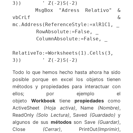
3))       ' Z(-2)S(-2)

    MsgBox "Adress Relativo" & 
vbCrLf & 
mc.Address(ReferenceStyle:=xlR1C1, _

        RowAbsolute:=False, _

        ColumnAbsolute:=False, _

RelativeTo:=Worksheets(1).Cells(3, 
3))       ' Z(-2)S(-2)
Todo lo que hemos hecho hasta ahora ha sido
posible porque en excel los objetos tienen
métodos y propiedades para interactuar con
ellos; por ejemplo el
objeto
Workbook
tiene
propiedades
como
ActiveSheet
(Hoja activa)
, Name
(Nombre)
,
ReadOnly
(Solo Lectura)
, Saved
(Guardado)
y
algunos de sus
métodos
son Save
(Guardar)
,
Close
(Cerrar)
, PrintOut
(Imprimir)
,